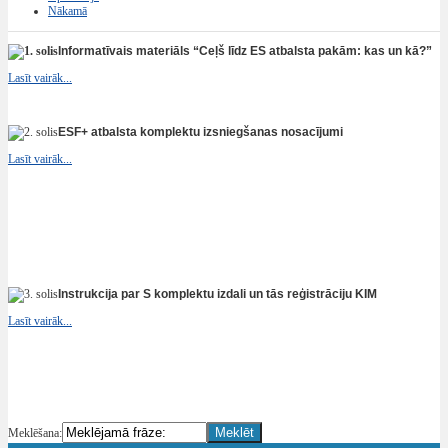
Nākamā
Informatīvais materiāls “Ceļš līdz ES atbalsta pakām: kas un kā?”
Lasīt vairāk...
ESF+ atbalsta komplektu izsniegšanas nosacījumi
Lasīt vairāk...
Instrukcija par S komplektu izdali un tās reģistrāciju KIM
Lasīt vairāk...
Meklēšana: