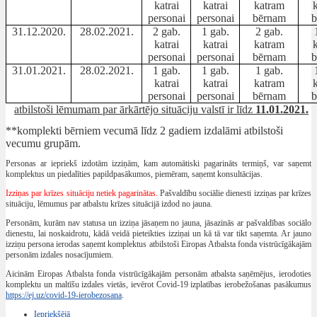
katrai
katrai
katram
personai
personai
bērnam
b
31.12.2020.
28.02.2021.
2 gab.
1 gab.
2 gab.
katrai
katrai
katram
personai
personai
bērnam
b
31.01.2021.
28.02.2021.
1 gab.
1 gab.
1 gab.
katrai
katrai
katram
personai
personai
bērnam
b
*
atbilstoši lēmumam par ārkārtējo situāciju valstī ir līdz
11.01.2021.
**komplekti bērniem vecumā līdz 2 gadiem izdalāmi atbilstoši
vecumu grupām.
Personas ar iepriekš izdotām izziņām, kam automātiski pagarināts termiņš, var saņemt
komplektus un piedalīties papildpasākumos, piemēram, saņemt konsultācijas.
Izziņas par krīzes situāciju netiek pagarinātas.
Pašvaldību sociālie dienesti izziņas par krīzes
situāciju, lēmumus par atbalstu krīzes situācijā izdod no jauna.
Personām, kurām nav statusa un izziņa jāsaņem no jauna, jāsazinās ar pašvaldības sociālo
dienestu, lai noskaidrotu, kādā veidā pieteikties izziņai un kā tā var tikt saņemta. Ar jauno
izziņu persona ierodas saņemt komplektus atbilstoši Eiropas Atbalsta fonda vistrūcīgākajām
personām izdales nosacījumiem.
Aicinām Eiropas Atbalsta fonda vistrūcīgākajām personām atbalsta saņēmējus, ierodoties
komplektu un maltīšu izdales vietās, ievērot Covid-19 izplatības ierobežošanas pasākumus
https://ej.uz/covid-19-ierobezosana
.
Iepriekšējā