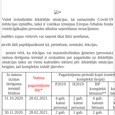
Valstī izsludinātās ārkārtējās situācijas, lai samazinātu Covid-19
infekcijas izplatību, laikā ir vairākas izmaiņas Eiropas Atbalsta fonda
vistrūcīgākajām personām atbalsta saņemšanas nosacījumos:
maltītes zupas virtuvēs var saņemt tikai līdzi ņemšanai,
atcelti tādi papildpasākumi kā, piemēram, semināri, lekcijas,
ņemot vērā, ka trūcīgas vai maznodrošinātas ģimenes (personas)
statusa derīguma termiņš ir uzskatāms par pagarinātu uz ārkārtējās
situācijas laiku un vienu kalendāro mēnesi pēc ārkārtējās situācijas
beigām, tad komplektu izdalē jāievēro:
Ja statusa
Pagarinājuma periodā kopā izsnie
Statusa
izziņas
komplekti (kopā)
derīguma
P2019
H2019
BP
pagarinājums
termiņš
komplekti
ko
līdz
*
beidzas
bērniem**
bē
31.10.2020.
28.02.2021.
4 gab.
2 gab.
4 gab.
katrai
katrai
katram
personai
personai
bērnam
b
30.11.2020.
28.02.2021.
2 gab.
1 gab.
2 gab.