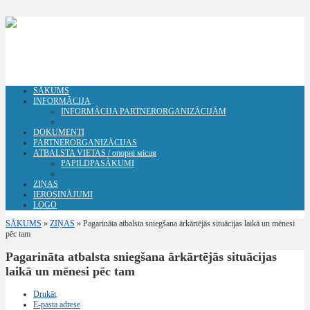
SĀKUMS
INFORMĀCIJA
INFORMĀCIJA PARTNERORGANIZĀCIJĀM
DOKUMENTI
PARTNERORGANIZĀCIJAS
ATBALSTA VIETAS / опорні місця
PAPILDPASĀKUMI
ZIŅAS
IEROSINĀJUMI
LOGO
SĀKUMS
»
ZIŅAS
»
Pagarināta atbalsta sniegšana ārkārtējās situācijas laikā un mēnesi
pēc tam
Pagarināta atbalsta sniegšana ārkārtējās situācijas
laikā un mēnesi pēc tam
Drukāt
E-pasta adrese