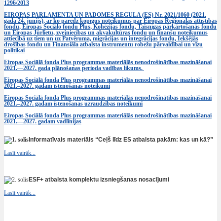
1296/2013
EIROPAS PARLAMENTA UN PADOMES REGULA (ES) Nr. 2021/1060 (2021.
gada 24. jūnijs), ar ko paredz kopīgus noteikumus par Eiropas Reģionālās attīstības
fondu, Eiropas Sociālo fondu Plus, Kohēzijas fondu, Taisnīgas pārkārtošanās fondu
un Eiropas Jūrlietu, zvejniecības un akvakultūras fondu un finanšu noteikumus
attiecībā uz tiem un uz Patvēruma, migrācijas un integrācijas fondu, Iekšējās
drošības fondu un Finansiāla atbalsta instrumentu robežu pārvaldībai un vīzu
politikai
Eiropas Sociālā fonda Plus programmas materiālās nenodrošinātības mazināšanai
2021.—2027. gada plānošanas perioda vadības likums.
Eiropas Sociālā fonda Plus programmas materiālās nenodrošinātības mazināšanai
2021.–2027. gadam īstenošanas noteikumi
Eiropas Sociālā fonda Plus programmas materiālās nenodrošinātības mazināšanai
2021.–2027. gadam īstenošanas uzraudzības noteikumi
Eiropas Sociālā fonda Plus programmas materiālās nenodrošinātības mazināšanai
2021.—2027. gadam vadlīnijas
Informatīvais materiāls “Ceļš līdz ES atbalsta pakām: kas un kā?”
Lasīt vairāk...
ESF+ atbalsta komplektu izsniegšanas nosacījumi
Lasīt vairāk...