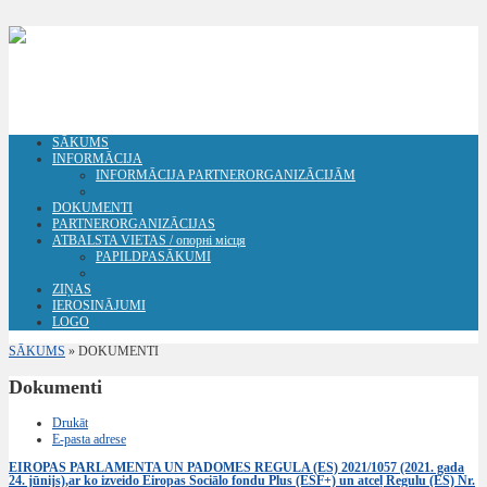
SĀKUMS
INFORMĀCIJA
INFORMĀCIJA PARTNERORGANIZĀCIJĀM
DOKUMENTI
PARTNERORGANIZĀCIJAS
ATBALSTA VIETAS / опорні місця
PAPILDPASĀKUMI
ZIŅAS
IEROSINĀJUMI
LOGO
SĀKUMS
»
DOKUMENTI
Dokumenti
Drukāt
E-pasta adrese
EIROPAS PARLAMENTA UN PADOMES REGULA (ES) 2021/1057 (2021. gada
24. jūnijs),ar ko izveido Eiropas Sociālo fondu Plus (ESF+) un atceļ Regulu (ES) Nr.